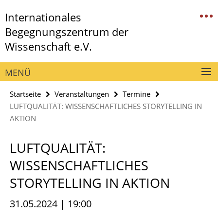
Springe
Service-
Internationales
direkt
Navigation
zu
Begegnungszentrum der
Inhalt
Wissenschaft e.V.
MENÜ
Startseite
Veranstaltungen
Termine
LUFTQUALITÄT: WISSENSCHAFTLICHES STORYTELLING IN
AKTION
LUFTQUALITÄT:
WISSENSCHAFTLICHES
STORYTELLING IN AKTION
31.05.2024 | 19:00