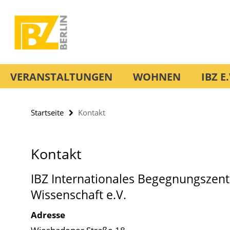
Springe
Service-
direkt
Navigation
zu
Inhalt
VERANSTALTUNGEN
WOHNEN
IBZ E.
Startseite
Kontakt
Kontakt
IBZ Internationales Begegnungszen
Wissenschaft e.V.
Adresse