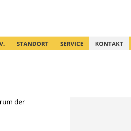
V.
STANDORT
SERVICE
KONTAKT
trum der