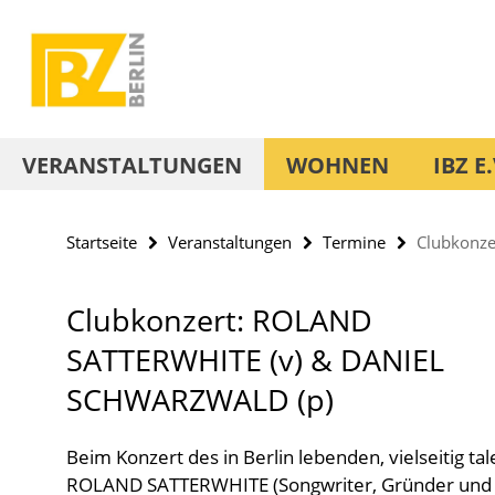
Springe
Service-
direkt
Navigation
zu
Inhalt
VERANSTALTUNGEN
WOHNEN
IBZ E.
Startseite
Veranstaltungen
Termine
Clubkonz
Clubkonzert: ROLAND
SATTERWHITE (v) & DANIEL
SCHWARZWALD (p)
Beim Konzert des in Berlin lebenden, vielseitig ta
ROLAND SATTERWHITE (Songwriter, Gründer und 