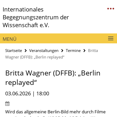
Springe
Service-
Internationales
direkt
Navigation
zu
Begegnungszentrum der
Inhalt
Wissenschaft e.V.
MENÜ
Startseite
Veranstaltungen
Termine
Britta
Wagner (DFFB): „Berlin replayed“
Britta Wagner (DFFB): „Berlin
replayed“
03.06.2026 | 18:00
Wird das allgemeine Berlin-Bild mehr durch Filme