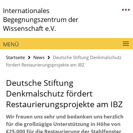
Springe
Service-
Internationales
direkt
Navigation
zu
Begegnungszentrum der
Inhalt
Wissenschaft e.V.
MENÜ
Startseite
News
Deutsche Stiftung Denkmalschutz
fördert Restaurierungsprojekte am IBZ
Deutsche Stiftung
Denkmalschutz fördert
Restaurierungsprojekte am IBZ
Wir freuen uns sehr und bedanken uns herzlich
für die großzügige Unterstützung in Höhe von
€25.000 für die Restaurierung der Stahlfenster