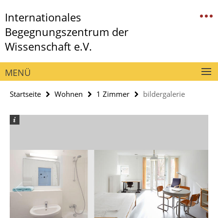
Springe
Service-
Internationales
direkt
Navigation
zu
Begegnungszentrum der
Inhalt
Wissenschaft e.V.
MENÜ
Startseite
Wohnen
1 Zimmer
bildergalerie