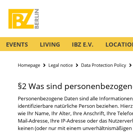
Springe
Service
direkt
Navigation
zu
Inhalt
EVENTS
LIVING
IBZ E.V.
LOCATIO
Homepage
Legal notice
Data Protection Policy
§2 Was sind personenbezogen
Personenbezogene Daten sind alle Informationen, d
identifizierbare natürliche Person beziehen. Hie
wie Ihr Name, Ihr Alter, Ihre Anschrift, Ihre Tel
Mail-Adresse, Ihre IP-Adresse oder das Nutzerver
keinen (oder nur mit einem unverhältnismäßigen